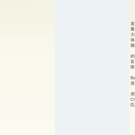
电
发
量
大
体
频
生
的
富
限
本
Ba
蔗
该
用
C
匹