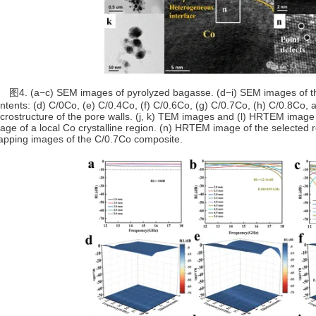
. (a−c) SEM images of pyrolyzed bagasse. (d−i) SEM images of the
ntents: (d) C/0Co, (e) C/0.4Co, (f) C/0.6Co, (g) C/0.7Co, (h) C/0.8Co, a
crostructure of the pore walls. (j, k) TEM images and (l) HRTEM ima
age of a local Co crystalline region. (n) HRTEM image of the selected r
pping images of the C/0.7Co composite.