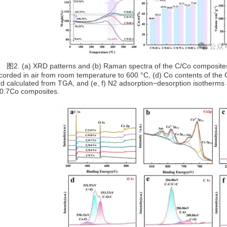
. (a) XRD patterns and (b) Raman spectra of the C/Co composites,
corded in air from room temperature to 600 °C, (d) Co contents of t
d calculated from TGA, and (e, f) N2 adsorption−desorption isotherms 
0.7Co composites.