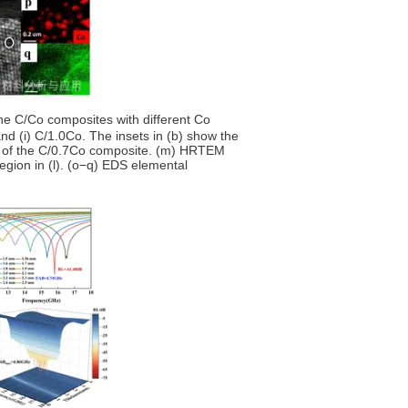
 C/Co composites with different Co
nd (i) C/1.0Co. The insets in (b) show the
ge of the C/0.7Co composite. (m) HRTEM
egion in (l). (o−q) EDS elemental