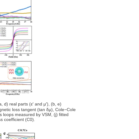
 real parts (ε′ and μ′), (b, e)
magnetic loss tangent (tan δμ), Cole−Cole
s loops measured by VSM, (j) fitted
s coefficient (C0).