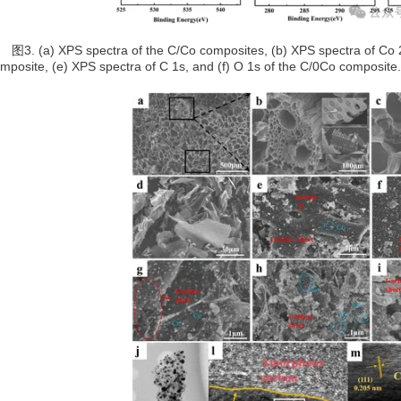
. (a) XPS spectra of the C/Co composites, (b) XPS spectra of Co 2p
mposite, (e) XPS spectra of C 1s, and (f) O 1s of the C/0Co composite.