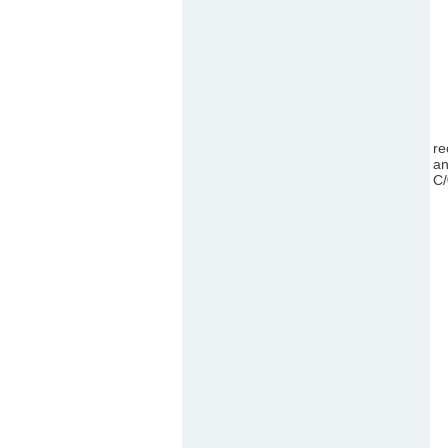
图2
re
an
C/