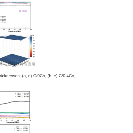
cknesses: (a, d) C/0Co, (b, e) C/0.4Co,