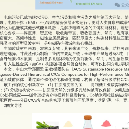
磁污染已成为继水污染、空气污染和噪声污染之后的第五大污染。随着5
展，电磁干扰（EMI）不仅影响精密仪器正常运行，更对人类健康构成
转化为热能或其他形式能量耗散，是解决电磁污染的关键功能材料。理想
核心要求——厚度薄、密度轻、吸收频带宽、吸收强度大。然而，现有吸
密度大、高频特性差；磁性金属易腐蚀、匹配厚度大；纯碳材料阻抗匹配
强吸收的新型吸波材料，是电磁防护领域的核心挑战。
物质碳材料来源于农林废弃物，具有来源广泛、价格低廉、结构可调
理想选择。甘蔗渣作为制糖工业的主要副产物，全球年产量超过5亿吨，
含纤维素和木质素，是制备多孔碳材料的优质前驱体。然而，纯生物质碳
。引入磁性金属（如Co）构建碳/磁金属复合结构，可有效协同介电损
文，中山大学郑丽雅 副教授团队在《ACS Sustainable Resource Mana
gasse-Derived Hierarchical C/Co Composites for High-Perform
渣为碳前驱体，通过原位催化碳化和磁化策略，构筑了超薄分级结构C/C
工作的核心创新在于：(1) 甘蔗渣变废为宝——将制糖工业废弃物转
；(2) 分级结构设计——甘蔗渣天然的分级多孔结构被有效保留，为电磁
/Co协同效应——碳骨架提供介电损耗和轻质特性，Co纳米颗粒提供磁损耗
配厚度——分级C/Co复合结构实现了极薄的匹配厚度，满足"薄、轻、宽
2图文导读