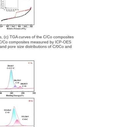
 (c) TGA curves of the C/Co composites
he C/Co composites measured by ICP-OES
and pore size distributions of C/0Co and