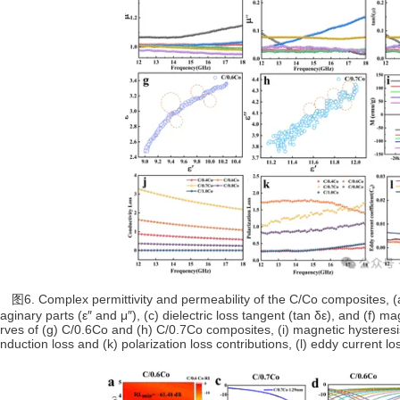
. Complex permittivity and permeability of the C/Co composites, (a, d)
aginary parts (ε″ and μ″), (c) dielectric loss tangent (tan δε), and (f) 
rves of (g) C/0.6Co and (h) C/0.7Co composites, (i) magnetic hysteresi
nduction loss and (k) polarization loss contributions, (l) eddy current los