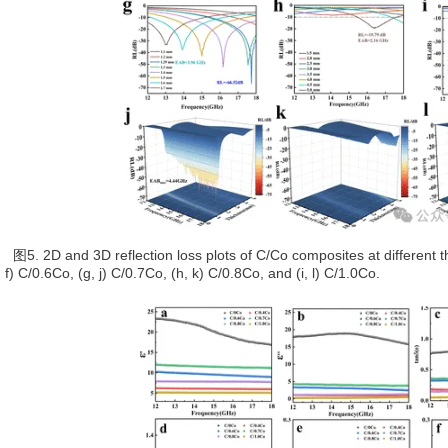
. 2D and 3D reflection loss plots of C/Co composites at different thi
, f) C/0.6Co, (g, j) C/0.7Co, (h, k) C/0.8Co, and (i, l) C/1.0Co.