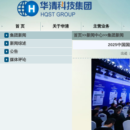
首 页
关于华清
主营业务
集团新闻
首页>>新闻中心>>集团新闻
新闻综述
2025中
公告
出处：
媒体评论