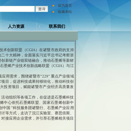
设为首页
收藏本站
人力资源
联系我们
技术创新联盟（CGIA）在诸暨市政府的支持
的二十大精神，全面落实习近平总书记考察浙
进创新链产业链双链融合，推动石墨烯等新材
石墨烯产业技术创新战略联盟（CGIA）与江
需求，围绕诸暨市“229” 重点产业领域
术项目，促进科技成果转移转化，推动科技创
大投资项目，赋能诸暨市产业经济高质量发
活动组织等各项工作，在促进是石墨烯科技
烯中心依托石墨烯联盟、国家石墨烯创新中
创中国 ”科技服务团诸暨行、石墨烯产业应用
研讨等方式，走访了浣江实验室、赛思倍斯、
，对接应用企业需求，并引荐石墨烯相关项目