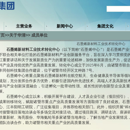
主营业务
新闻中心
集团文化
首页
>>
关于华清
>> 成员单位
石墨烯新材料工业技术转化中心
石墨烯新材料工业技术转化中心
（以下简称“石墨烯中心 ”）是石墨烯产业
下联合相关单位打造的石墨烯新材料产业创新服务平台，旨在深入学习贯彻党
江重要讲话和关于发展新质生产力的重要论述精神，加快发展新质生产力，促
料产业及传统优势产业高质量发展。转化中心成立于2025年6月，由诸暨市联合
丰同创科技集团合作建设，位于诸暨市经开区文种路 7号。
石墨烯中心将重点聚焦石墨烯新材料在航空航天、生命健康及半导体等领域应用
规划，充分发挥合作多方优势，积极引进国内外先进技术、高端人才及高新技
新与产业创新深度融合，引进孵化一批带动性强、成长性好的创新型企业及重
展。
石墨烯中心成立以来，积极开展平台建设、人才及企业引进（项目招引）、
成果转移转化，赋能诸暨市重点产业高质量发展等方面取得了良好成效。石墨
心、江丰阳明工研院，广泛征集项目，并推荐给相关部门。此外，组织开展“科
对接暨项目落地洽谈会等多场交流对接活动。通过项目路演、调研走访、座谈
洪量新材、海亮股份、华海氨纶等多家诸暨当地单位，了解当地产业发展情况
团队洽谈合作，助力诸暨市相关重点产业的高质量发展。